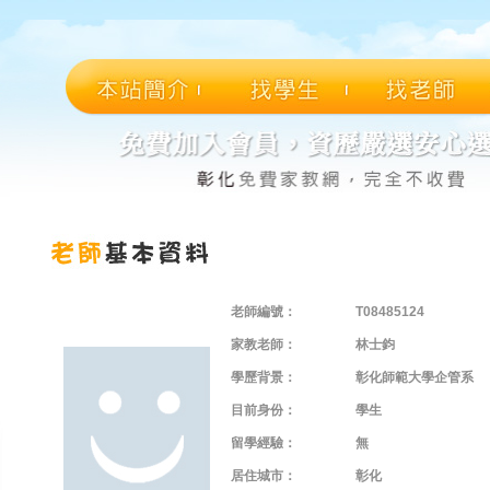
老師編號：
T08485124
家教老師：
林士鈞
學歷背景：
彰化師範大學企管系
目前身份：
學生
留學經驗：
無
居住城市：
彰化