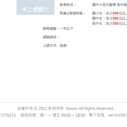
教學科目：
國中小英文數學 高中
對象&期望時薪：
國小生：至少
300
元以
國中生：至少
300
元以
高中生：至少
350
元以
教學經驗：
一年以下
經驗描述：
上課方式：
面授