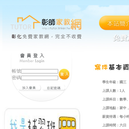
帳號
密碼
學生年級：
國三
上課人數：
1人
上課科目：
數學
上課地點：
家中
薪資待遇：
每小時
上課時間：
六日